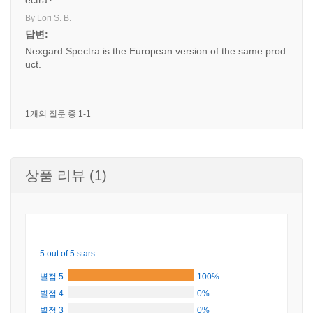
ectra?
By Lori S. B.
답변:
Nexgard Spectra is the European version of the same prod
uct.
1개의 질문 중 1-1
상품 리뷰 (1)
5 out of 5 stars
별점 5
100%
별점 4
0%
별점 3
0%