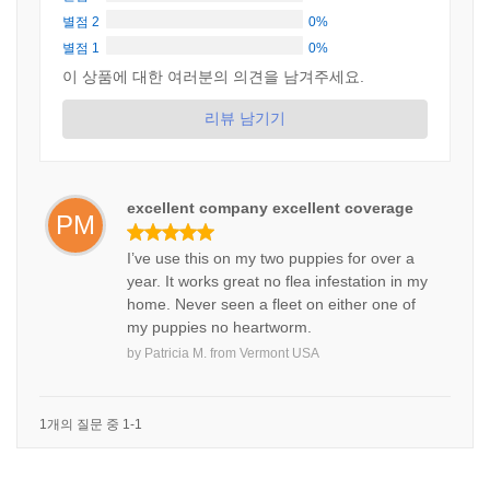
별점 2
0%
별점 1
0%
이 상품에 대한 여러분의 의견을 남겨주세요.
리뷰 남기기
excellent company excellent coverage
PM
I’ve use this on my two puppies for over a
year. It works great no flea infestation in my
home. Never seen a fleet on either one of
my puppies no heartworm.
by
Patricia M.
from
Vermont USA
1개의 질문 중 1-1