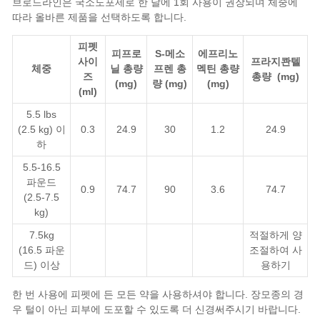
브로드라인은 국소도포제로 한 달에 1회 사용이 권장되며 체중에
따라 올바른 제품을 선택하도록 합니다.
피펫
피프로
S-메소
에프리노
사이
프라지콴텔
체중
닐 총량
프렌 총
멕틴 총량
즈
총량 (mg)
(mg)
량 (mg)
(mg)
(ml)
5.5 lbs
(2.5 kg) 이
0.3
24.9
30
1.2
24.9
하
5.5-16.5
파운드
0.9
74.7
90
3.6
74.7
(2.5-7.5
kg)
7.5kg
적절하게 양
(16.5 파운
조절하여 사
드) 이상
용하기
한 번 사용에 피펫에 든 모든 약을 사용하셔야 합니다. 장모종의 경
우 털이 아닌 피부에 도포할 수 있도록 더 신경써주시기 바랍니다.