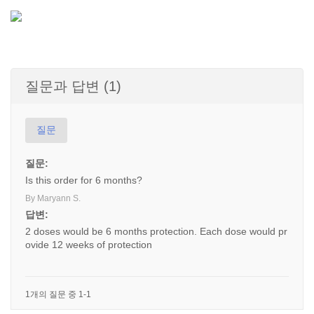
질문과 답변 (1)
질문
질문:
Is this order for 6 months?
By Maryann S.
답변:
2 doses would be 6 months protection. Each dose would pr
ovide 12 weeks of protection
1개의 질문 중 1-1