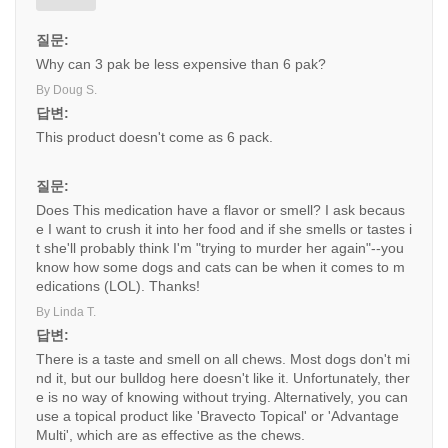
질문:
Why can 3 pak be less expensive than 6 pak?
By Doug S.
답변:
This product doesn't come as 6 pack.
질문:
Does This medication have a flavor or smell? I ask becaus
e I want to crush it into her food and if she smells or tastes i
t she'll probably think I'm "trying to murder her again"--you
know how some dogs and cats can be when it comes to m
edications (LOL). Thanks!
By Linda T.
답변:
There is a taste and smell on all chews. Most dogs don't mi
nd it, but our bulldog here doesn't like it. Unfortunately, ther
e is no way of knowing without trying. Alternatively, you can
use a topical product like 'Bravecto Topical' or 'Advantage
Multi', which are as effective as the chews.