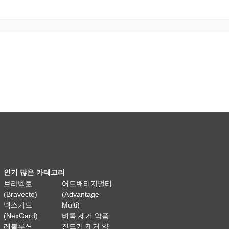
인기 많은 카테고리
브라벡토
어드밴티지멀티
(Bravecto)
(Advantage
넥스가드
Multi)
(NexGard)
벼룩 제거 약품
레볼루션
진드기 제거 약