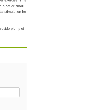
her exercise. This
e a cat or small
al stimulation he
rovide plenty of