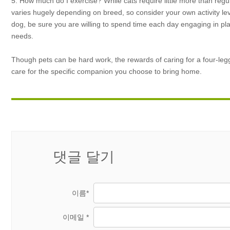
5. How much do I exercise? While cats require little more than regula
varies hugely depending on breed, so consider your own activity lev
dog, be sure you are willing to spend time each day engaging in pla
needs.
Though pets can be hard work, the rewards of caring for a four-le
care for the specific companion you choose to bring home.
댓글 달기
이름*
이메일 *