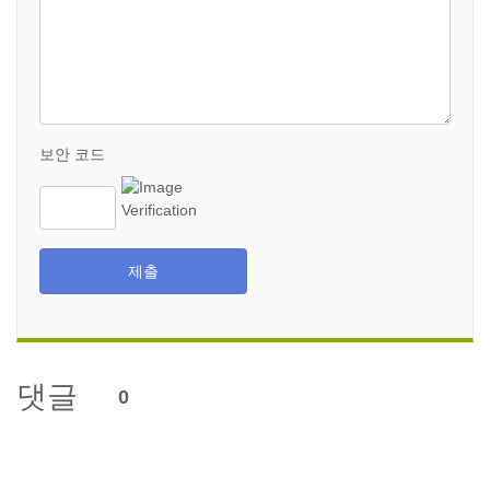
보안 코드
제출
댓글
0