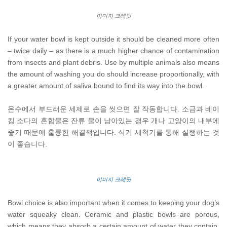
이미지 크레딧
If your water bowl is kept outside it should be cleaned more often
– twice daily – as there is a much higher chance of contamination
from insects and plant debris. Use by multiple animals also means
the amount of washing you do should increase proportionally, with
a greater amount of saliva bound to find its way into the bowl.
온수에서 부드러운 세제로 손을 씻으면 잘 작동합니다. 소금과 베이
킹 소다의 혼합물은 잔류 물이 남아있는 경우 개나 고양이의 내부에
좋기 때문에 훌륭한 해결책입니다. 식기 세척기를 통해 실행하는 것
이 좋습니다.
이미지 크레딧
Bowl choice is also important when it comes to keeping your dog’s
water squeaky clean. Ceramic and plastic bowls are porous,
which means they absorb a certain amount of water they contain.