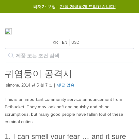
최저가 보장 -
가장 저렴하게 드리겠습니다!
KR
EN
USD
귀염둥이 공격시
simone, 2014 년 5 월 7 일 |
댓글 없음
This is an important community service announcement from
Petbucket. They may look soft and squishy and oh so
scrumptious, but many good people have fallen foul of these
criminal cuties.
1. I can smell your fear … and it sure