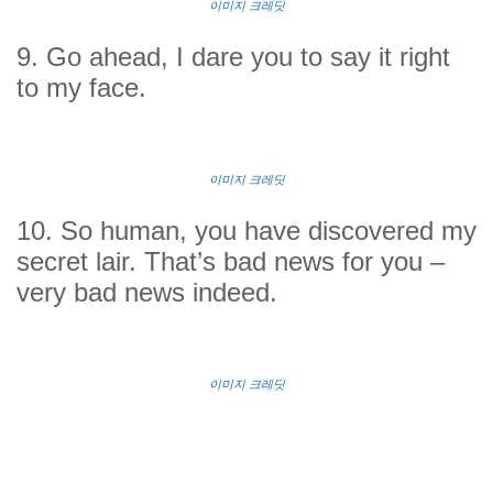
이미지 크레딧
9. Go ahead, I dare you to say it right
to my face.
이미지 크레딧
10. So human, you have discovered my
secret lair. That’s bad news for you –
very bad news indeed.
이미지 크레딧