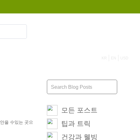
855 908 4010
KR
EN
USD
모든 포스트
껴안을 수있는 곳으
팁과 트릭
건강과 웰빙