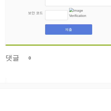
보안 코드
제출
댓글
0