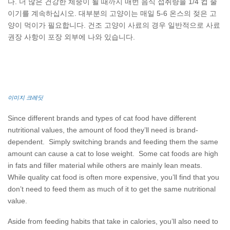
다. 더 많은 건강한 체중이 될 때까지 매번 음식 섭취량을 1/4 컵 줄
이기를 계속하십시오. 대부분의 고양이는 매일 5-6 온스의 젖은 고
양이 먹이가 필요합니다. 건조 고양이 사료의 경우 일반적으로 사료
권장 사항이 포장 외부에 나와 있습니다.
이미지 크레딧
Since different brands and types of cat food have different
nutritional values, the amount of food they’ll need is brand-
dependent. Simply switching brands and feeding them the same
amount can cause a cat to lose weight. Some cat foods are high
in fats and filler material while others are mainly lean meats.
While quality cat food is often more expensive, you’ll find that you
don’t need to feed them as much of it to get the same nutritional
value.
Aside from feeding habits that take in calories, you’ll also need to