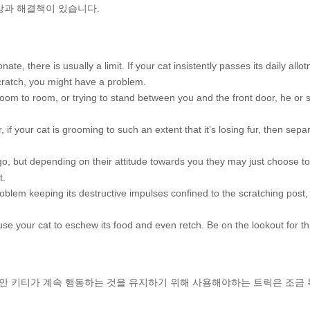
상과 해결책이 있습니다.
te, there is usually a limit. If your cat insistently passes its daily allo
scratch, you might have a problem.
room to room, or trying to stand between you and the front door, he or 
 your cat is grooming to such an extent that it’s losing fur, then separ
go, but depending on their attitude towards you they may just choose to
t.
problem keeping its destructive impulses confined to the scratching post
e your cat to eschew its food and even retch. Be on the lookout for th
안 키티가 계속 행동하는 것을 유지하기 위해 사용해야하는 트릭은 조금