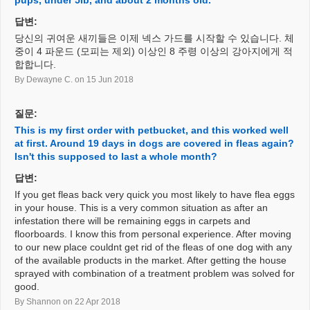
pups, under 5lb, and about 2 months old.
답변:
당신의 귀여운 새끼들은 이제 넥스 가드를 시작할 수 있습니다. 체
중이 4 파운드 (모피는 제외) 이상인 8 주령 이상의 강아지에게 적
합합니다.
By Dewayne C.
on 15 Jun 2018
질문:
This is my first order with petbucket, and this worked well
at first. Around 19 days in dogs are covered in fleas again?
Isn't this supposed to last a whole month?
답변:
If you get fleas back very quick you most likely to have flea eggs
in your house. This is a very common situation as after an
infestation there will be remaining eggs in carpets and
floorboards. I know this from personal experience. After moving
to our new place couldnt get rid of the fleas of one dog with any
of the available products in the market. After getting the house
sprayed with combination of a treatment problem was solved for
good.
By Shannon
on 22 Apr 2018