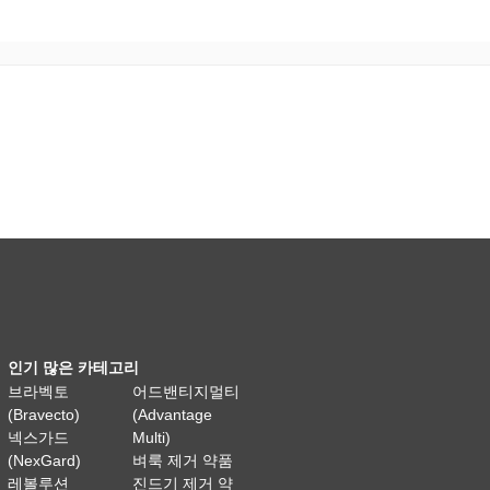
인기 많은 카테고리
브라벡토
어드밴티지멀티
(Bravecto)
(Advantage
넥스가드
Multi)
(NexGard)
벼룩 제거 약품
레볼루션
진드기 제거 약