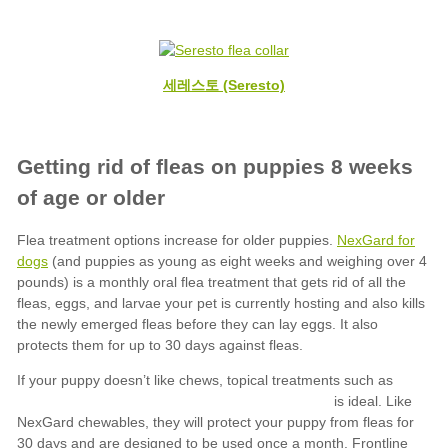
세레스토 (Seresto)
NexGard for
dogs