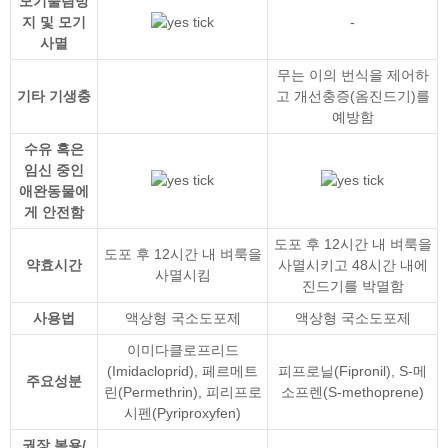
모기물림방
지 및 모기
-
사멸
무는 이의 번식을 제어하
기타 기생충
고 개선충증(옴진드기)를
예방함
수유 혹은
임신 중인
애완동물에
게 안전함
도포 후 12시간 내 벼룩을
도포 후 12시간 내 벼룩을
약효시간
사멸시키고 48시간 내에
사멸시킴
진드기를 박멸함
사용법
액상형 국소도포제
액상형 국소도포제
이미다클로프리드
(Imidacloprid)
,
페르메트
피프로닐(Fipronil)
,
S-메
주요성분
린(Permethrin)
,
피리프로
소프렌(S-methoprene)
시펜(Pyriproxyfen)
권장 복용/