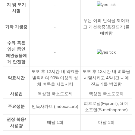
지 및 모기
-
사멸
무는 이의 번식을 제어하
기타 기생충
-
고 개선충증(옴진드기)를
예방함
수유 혹은
임신 중인
-
애완동물에
게 안전함
도포 후 12시간 내 약효를
도포 후 12시간 내 벼룩을
약효시간
발휘하여 90% 이상의 성
사멸시키고 48시간 내에
체 벼룩을 사멸시킴
진드기를 박멸함
사용법
액상형 국소도포제
액상형 국소도포제
피프로닐(Fipronil)
,
S-메
주요성분
인독사카브 (Indoxacarb)
소프렌(S-methoprene)
권장 복용/
매달 1회
매달 1회
사용량