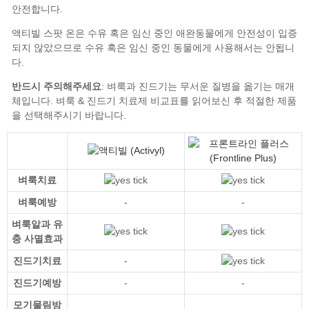
반드시 주의해주세요
벼룩 & 진드기 치료제 비교표
벼룩치료
벼룩예방
-
-
벼룩알과 유
충 사멸효과
진드기치료
-
진드기예방
-
-
모기물림방