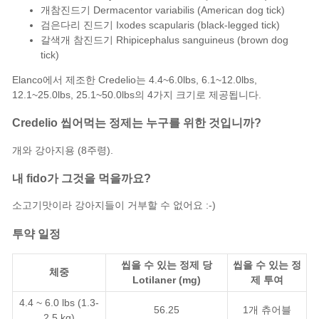
개참진드기 Dermacentor variabilis (American dog tick)
검은다리 진드기 Ixodes scapularis (black-legged tick)
갈색개 참진드기 Rhipicephalus sanguineus (brown dog
tick)
Elanco에서 제조한 Credelio는 4.4~6.0lbs, 6.1~12.0lbs,
12.1~25.0lbs, 25.1~50.0lbs의 4가지 크기로 제공됩니다.
Credelio 씹어먹는 정제는 누구를 위한 것입니까?
개와 강아지용
(8주령).
내 fido가 그것을 먹을까요?
소고기맛이라 강아지들이 거부할 수 없어요 :-)
투약 일정
씹을 수 있는 정제 당
씹을 수 있는 정
체중
Lotilaner (mg)
제 투여
4.4 ~ 6.0 lbs (1.3-
56.25
1개 츄어블
2.5 kg)