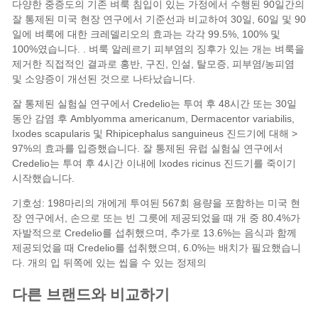
다양한 중증도의 기존
벼룩 침입이
있는 가정에서 수행된 90일간의
잘 통제된 미국 현장 연구에서 기준선과 비교하여 30일, 60일 및 90
일에 벼룩에 대한 크레델리오의 효과는 각각 99.5%, 100% 및
100%였습니다. . 벼룩 알레르기 피부염의 징후가 있는 개는 벼룩을
제거한 직접적인 결과로 홍반, 구진, 인설, 탈모증, 피부염/농피염
및 소양증이 개선된 것으로 나타났습니다.
잘 통제된 실험실 연구에서 Credelio는 투여 후 48시간 또는 30일
동안 감염 후 Amblyomma americanum, Dermacentor variabilis,
Ixodes scapularis 및 Rhipicephalus sanguineus 진드기에 대해 >
97%의 효과를 입증했습니다. 잘 통제된 유럽 실험실 연구에서
Credelio는 투여 후 4시간 이내에 Ixodes ricinus 진드기를 죽이기
시작했습니다.
기호성: 198마리의 개에게 투여된 567회 용량을 포함하는 미국 현
장 연구에서, 손으로 또는 빈 그릇에 제공되었을 때 개 중 80.4%가
자발적으로 Credelio를 섭취했으며, 추가로 13.6%는 음식과 함께
제공되었을 때 Credelio를 섭취했으며, 6.0%는 배치가 필요했습니
다. 개의 입 뒤쪽에 있는 씹을 수 있는 정제의
다른 브랜드와 비교하기