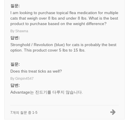
질문:
I am looking to purchase topical flea medication for multiple
cats that weigh over 8 lbs and under 8 lbs. What is the best
product to purchase based on the weight difference?
By Shawna
답변:
Stronghold / Revolution (blue) for cats is probably the best
option. This product cover 5 lbs to 15 lbs.
질문:
Does this treat ticks as well?
By Ginpin4547
답변:
Advantage는 진드기를 다루지 않습니다.
7개의 질문 중 1-5