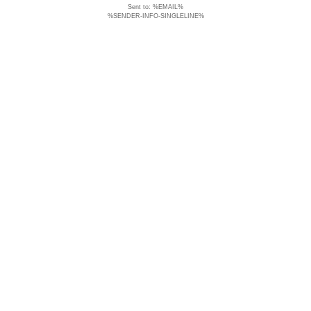
Sent to: %EMAIL%
%SENDER-INFO-SINGLELINE%